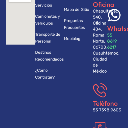
Oficina
Servicios
Mapa del Sitio
Chapultepec
Camionetas y
540.
Preguntas
Oficina
Vehículos
Whats
Frecuentes
404.
Transporte de
Roma
55
Mobiblog
Norte.
8619
Personal
06700.
6217
Destinos
Cuauhtémoc.
Ciudad
Recomendados
de
¿Cómo
México
Contratar?
Teléfono
55 7598 9603