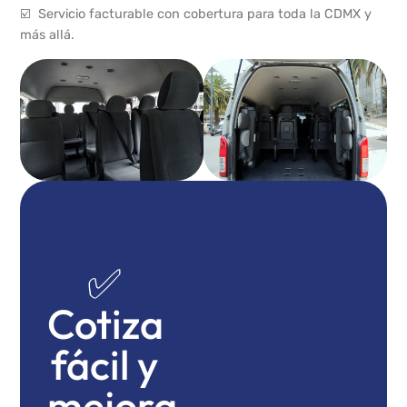
☑️ Servicio facturable con cobertura para toda la CDMX y
más allá.
✅
Cotiza
fácil y
mejora