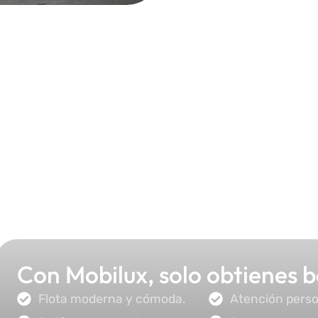
Con Mobilux, solo obtienes be
Flota moderna y cómoda.
Atención person