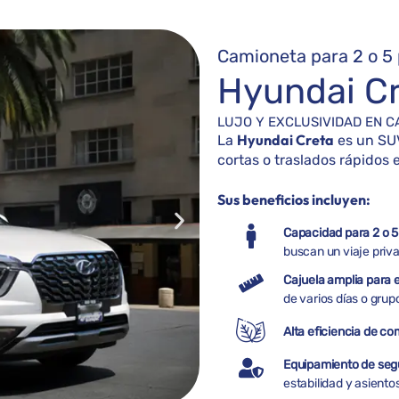
Camioneta para 2 o 5 
Hyundai C
LUJO Y EXCLUSIVIDAD EN C
Hyundai Creta
La
es un SUV
cortas o traslados rápidos 
Sus beneficios incluyen:
Capacidad para 2 o 5
buscan un viaje priv
Cajuela amplia para 
de varios días o gru
Alta eficiencia de co
Equipamiento de segu
estabilidad y asient