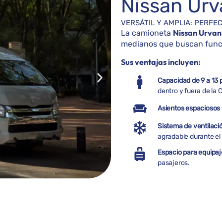
Nissan Urv
VERSÁTIL Y AMPLIA: PERFE
Nissan Urvan
La camioneta
medianos que buscan funcio
Sus ventajas incluyen:
Capacidad de 9 a 13 
dentro y fuera de la
Asientos espaciosos
Sistema de ventilaci
agradable durante el 
Espacio para equipa
pasajeros.