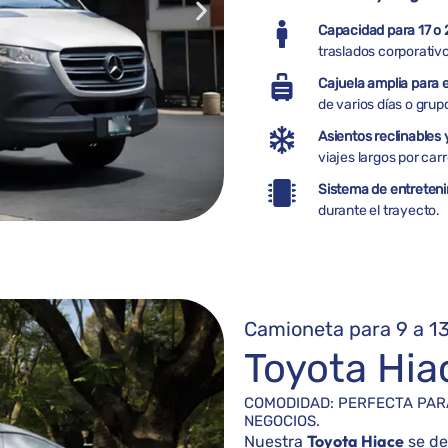
Capacidad para 17 o 
traslados corporativ
Cajuela amplia para 
de varios días o gru
Asientos reclinables 
viajes largos por carr
Sistema de entreteni
durante el trayecto.
Camioneta para 9 a 13
Toyota Hia
COMODIDAD: PERFECTA PARA
NEGOCIOS.
Toyota Hiace
Nuestra
se de