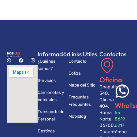
Información
Links Utiles
Contactos
¿Quiénes
Contacto
somos?
Cotiza
Oficina
Servicios
Mapa del Sitio
Chapultepec
Camionetas y
540.
Preguntas
Oficina
Vehículos
Whats
Frecuentes
404.
Transporte de
Roma
55
Mobiblog
Norte.
8619
Personal
06700.
6217
Destinos
Cuauhtémoc.