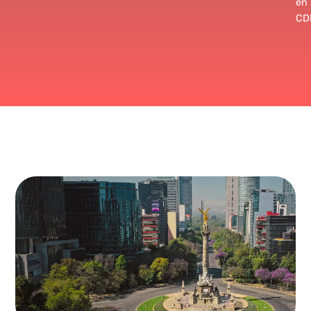
en
CD