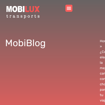
Mobi
Blog
Ho
»
¿C
ele
la
me
ca
co
cho
pa
tu
via