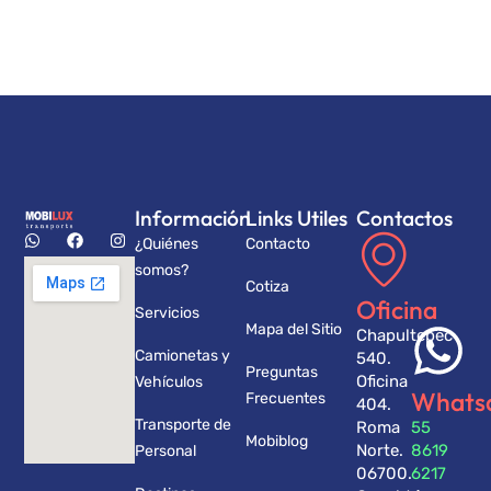
Información
Links Utiles
Contactos
¿Quiénes
Contacto
somos?
Cotiza
Oficina
Servicios
Mapa del Sitio
Chapultepec
Camionetas y
540.
Preguntas
Oficina
Vehículos
Whats
Frecuentes
404.
Transporte de
Roma
55
Mobiblog
Norte.
8619
Personal
06700.
6217