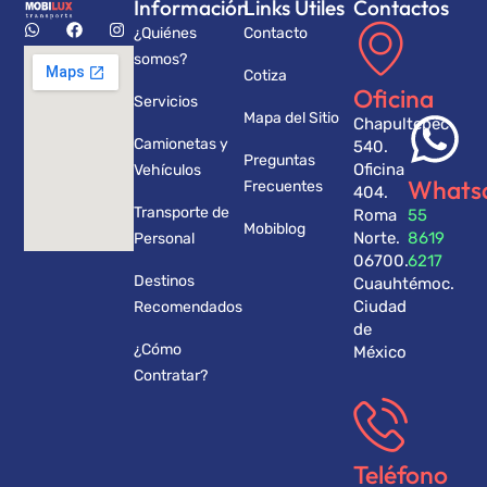
Información
Links Utiles
Contactos
¿Quiénes
Contacto
somos?
Cotiza
Oficina
Servicios
Mapa del Sitio
Chapultepec
Camionetas y
540.
Preguntas
Oficina
Vehículos
Whats
Frecuentes
404.
Transporte de
Roma
55
Mobiblog
Norte.
8619
Personal
06700.
6217
Destinos
Cuauhtémoc.
Ciudad
Recomendados
de
¿Cómo
México
Contratar?
Teléfono