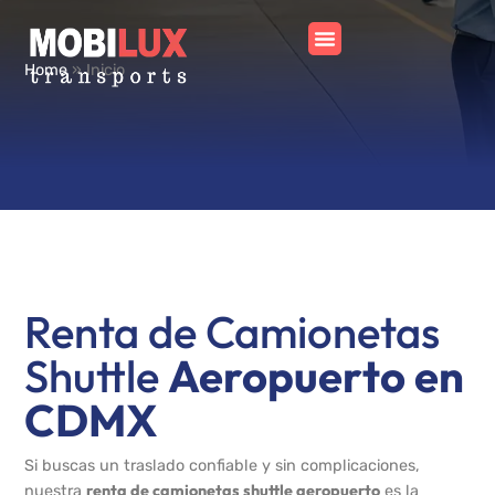
Home
»
Inicio
Renta de Camionetas
Shuttle
Aeropuerto en
CDMX
Si buscas un traslado confiable y sin complicaciones,
renta de camionetas shuttle aeropuerto
nuestra
es la