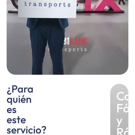
¿Para
Cot
quién
Fác
es
y
este
servicio?
Rá