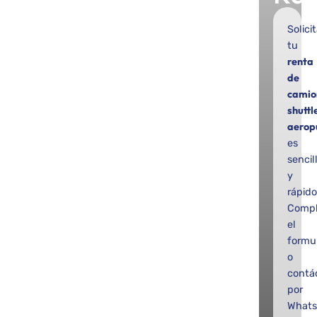
Solicit
tu
renta
de
camio
shuttl
aerop
es
sencil
y
rápido
Compl
el
formul
o
contá
por
Whats