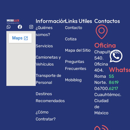
Información
Links Utiles
Contactos
¿Quiénes
Contacto
somos?
Cotiza
Oficina
Servicios
Mapa del Sitio
Chapultepec
Camionetas y
540.
Preguntas
Oficina
Vehículos
Whats
Frecuentes
404.
Transporte de
Roma
55
Mobiblog
Norte.
8619
Personal
06700.
6217
Destinos
Cuauhtémoc.
Ciudad
Recomendados
de
¿Cómo
México
Contratar?