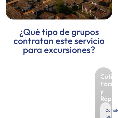
¿Qué tipo de grupos
contratan este servicio
para excursiones?
Cotiz
Fácil
y
Rápid
Compl
los