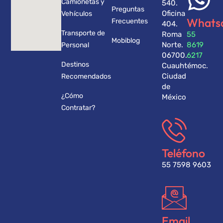
Camionetas y
540.
Preguntas
Oficina
Vehículos
Whats
Frecuentes
404.
Transporte de
Roma
55
Mobiblog
Norte.
8619
Personal
06700.
6217
Destinos
Cuauhtémoc.
Ciudad
Recomendados
de
¿Cómo
México
Contratar?
Teléfono
55 7598 9603
Email