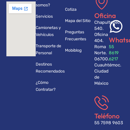
somos?
Cotiza
Oficina
Servicios
Mapa del Sitio
Chapultepec
Camionetas y
540.
Preguntas
Oficina
Vehículos
Whats
Frecuentes
404.
Transporte de
Roma
55
Mobiblog
Norte.
8619
Personal
06700.
6217
Destinos
Cuauhtémoc.
Ciudad
Recomendados
de
¿Cómo
México
Contratar?
Teléfono
55 7598 9603