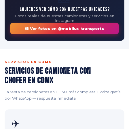
¿Quieres ver cómo son nuestras unidades?
Fotos reales de nuestras camionetas y servicios en
Instagram
📸 Ver fotos en @mobilux_transports
SERVICIOS EN CDMX
Servicios de Camioneta con
Chofer en CDMX
La renta de camionetas en CDMX más completa. Cotiza gratis
por WhatsApp — respuesta inmediata.
✈️