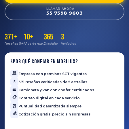
LLAMAR AHORA
55 7598 9603
371+
10+
365
3
Reseñas 5★
Años de exp.
Días/año
Vehículos
¿Por qué confiar en Mobilux?
🏛️
Empresa con permisos SCT vigentes
⭐
371 reseñas verificadas de 5 estrellas
🚐
Camioneta y van con chofer certificados
📋
Contrato digital en cada servicio
⏰
Puntualidad garantizada siempre
💰
Cotización gratis, precio sin sorpresas