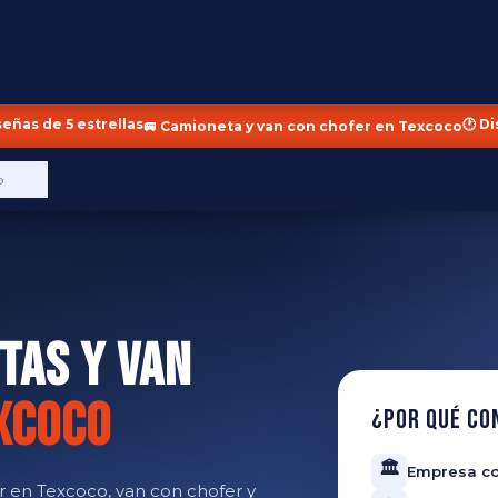
señas de 5 estrellas
🕐 D
🚐 Camioneta y van con chofer en Texcoco
o
tas y Van
xcoco
¿Por qué co
🏛️
Empresa co
r en Texcoco, van con chofer y