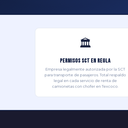
🏛️
Permisos SCT en Regla
Empresa legalmente autorizada por la SCT
para transporte de pasajeros. Total respaldo
legal en cada servicio de renta de
camionetas con chofer en Texcoco.