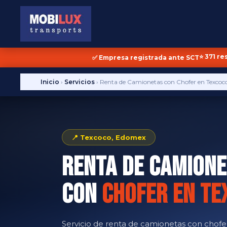
⭐ 371 re
✅ Empresa registrada ante SCT
Inicio
›
Servicios
›
Renta de Camionetas con Chofer en Texcoc
📍 Texcoco, Edomex
Renta de Camione
con
Chofer en Te
Servicio de renta de camionetas con chofe