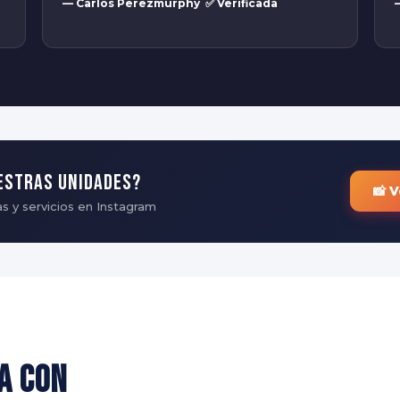
— Carlos Perezmurphy ✅ Verificada
estras unidades?
📸 
s y servicios en Instagram
a con