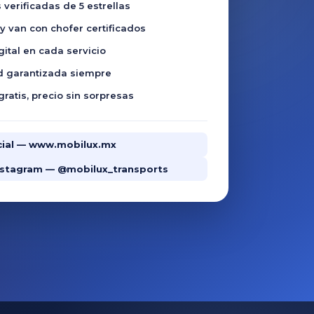
 verificadas de 5 estrellas
 van con chofer certificados
gital en cada servicio
d garantizada siempre
gratis, precio sin sorpresas
ficial — www.mobilux.mx
Instagram — @mobilux_transports