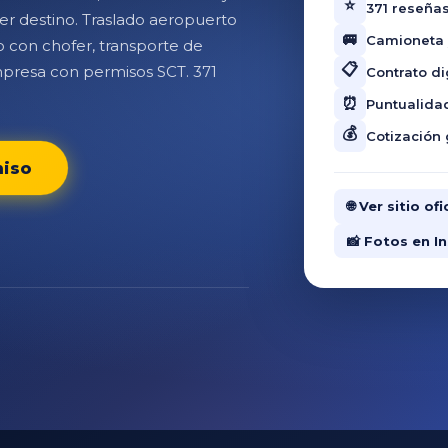
⭐
371 reseñas
er destino. Traslado aeropuerto
🚐
Camioneta y
 con chofer, transporte de
📋
mpresa con permisos SCT. 371
Contrato di
⏰
Puntualida
💰
Cotización 
miso
🌐 Ver sitio o
📸 Fotos en 