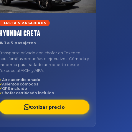
HASTA 5 PASAJEROS
Hyundai Creta
👥 1 a 5 pasajeros
Transporte privado con chofer en Texcoco
para familias pequeñas o ejecutivos. Cómoda y
moderna para traslado aeropuerto desde
Texcoco al AICM y AIFA.
Aire acondicionado
Asientos cómodos
GPS incluido
Chofer certificado incluido
Cotizar precio