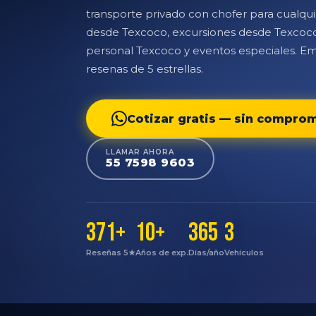
transporte privado con chofer para cualqui
desde Texcoco, excursiones desde Texcoco
personal Texcoco y eventos especiales. E
resenas de 5 estrellas.
Cotizar gratis — sin compro
LLAMAR AHORA
55 7598 9603
371+
10+
365
3
Reseñas 5★
Años de exp.
Días/año
Vehículos