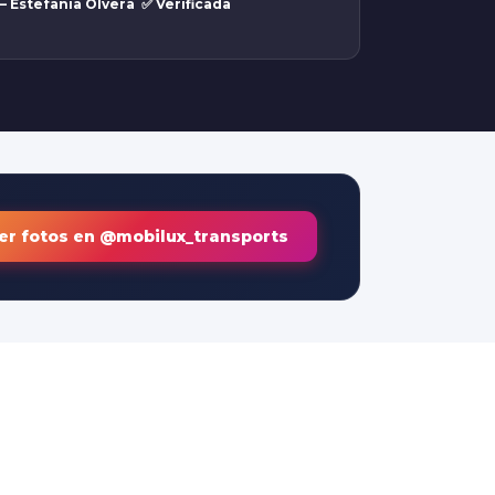
— Estefania Olvera ✅ Verificada
Ver fotos en @mobilux_transports