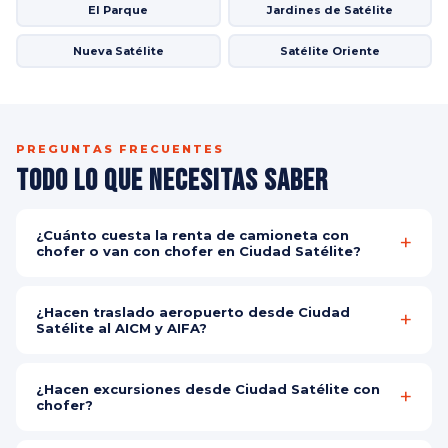
El Parque
Jardines de Satélite
Nueva Satélite
Satélite Oriente
PREGUNTAS FRECUENTES
Todo lo que Necesitas Saber
¿Cuánto cuesta la renta de camioneta con
chofer o van con chofer en Ciudad Satélite?
El costo depende del vehículo, destino y número de pasajeros.
Contáctanos por WhatsApp para tu cotización personalizada y
¿Hacen traslado aeropuerto desde Ciudad
gratuita en minutos, sin ningún compromiso.
Satélite al AICM y AIFA?
Sí, realizamos traslado aeropuerto desde Ciudad Satélite al
Aeropuerto Internacional de la Ciudad de México (AICM) y al
¿Hacen excursiones desde Ciudad Satélite con
Aeropuerto Internacional Felipe Ángeles (AIFA) los 365 días del
chofer?
año a cualquier hora.
Sí, organizamos excursiones desde Ciudad Satélite con chofer a