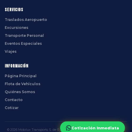
Servicios
Traslados Aeropuerto
Excursiones
Transporte Personal
Eventos Especiales
Viajes
Información
Página Principal
Flota de Vehículos
Quiénes Somos
Contacto
Cotizar
Cotización Inmediata
© 2026 Mobilux Transports S. de R.L. de C.V. — Todos los derechos reservados.