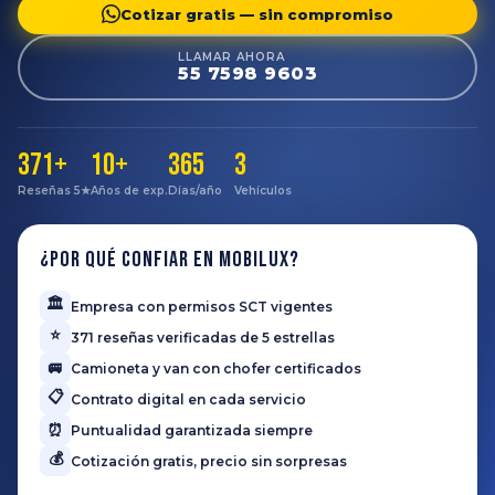
Cotizar gratis — sin compromiso
LLAMAR AHORA
55 7598 9603
371+
10+
365
3
Reseñas 5★
Años de exp.
Días/año
Vehículos
¿Por qué confiar en Mobilux?
🏛️
Empresa con permisos SCT vigentes
⭐
371 reseñas verificadas de 5 estrellas
🚐
Camioneta y van con chofer certificados
📋
Contrato digital en cada servicio
⏰
Puntualidad garantizada siempre
💰
Cotización gratis, precio sin sorpresas