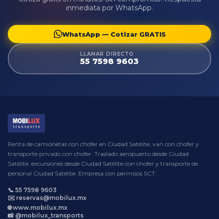
inmediata por WhatsApp.
WhatsApp — Cotizar GRATIS
LLAMAR DIRECTO
55 7598 9603
Renta de camionetas con chofer en Ciudad Satélite, van con chofer y
transporte privado con chofer. Traslado aeropuerto desde Ciudad
Satélite, excursiones desde Ciudad Satélite con chofer y transporte de
personal Ciudad Satélite. Empresa con permisos SCT.
📞 55 7598 9603
✉️ reservas@mobilux.mx
🌐 www.mobilux.mx
📸 @mobilux_transports