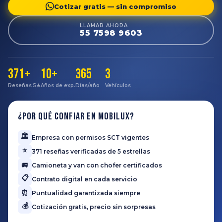
Cotizar gratis — sin compromiso
LLAMAR AHORA
55 7598 9603
371+
10+
365
3
Reseñas 5★
Años de exp.
Días/año
Vehículos
¿Por qué confiar en Mobilux?
🏛️
Empresa con permisos SCT vigentes
⭐
371 reseñas verificadas de 5 estrellas
🚐
Camioneta y van con chofer certificados
📋
Contrato digital en cada servicio
⏰
Puntualidad garantizada siempre
💰
Cotización gratis, precio sin sorpresas