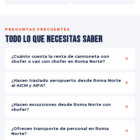
PREGUNTAS FRECUENTES
Todo lo que Necesitas Saber
¿Cuánto cuesta la renta de camioneta con
chofer o van con chofer en Roma Norte?
El costo depende del vehículo, destino y número de pasajeros.
Contáctanos por WhatsApp para tu cotización personalizada y
¿Hacen traslado aeropuerto desde Roma Norte
gratuita en minutos, sin ningún compromiso.
al AICM y AIFA?
Sí, realizamos traslado aeropuerto desde Roma Norte al
Aeropuerto Internacional de la Ciudad de México (AICM) y al
¿Hacen excursiones desde Roma Norte con
Aeropuerto Internacional Felipe Ángeles (AIFA) los 365 días del
chofer?
año a cualquier hora.
Sí, organizamos excursiones desde Roma Norte con chofer a
Teotihuacán, Valle de Bravo, Tepoztlán, Taxco, Puebla,
¿Ofrecen transporte de personal en Roma
Cuernavaca, Querétaro y más. Con camioneta o van con chofer
Norte?
según el tamaño de tu grupo.