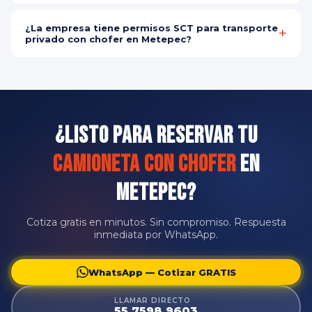
Recomendamos reservar con al menos 24 horas de anticipación.
Para eventos especiales y grupos grandes, sugerimos hacerlo con
¿La empresa tiene permisos SCT para transporte
más tiempo para garantizar disponibilidad del vehículo ideal.
privado con chofer en Metepec?
Sí, somos empresa legalmente constituida y registrada ante la
SCT para renta de camionetas con chofer. Cada servicio incluye
contrato digital con todos los detalles del viaje.
¿Listo para Reservar tu
Camioneta con Chofer
en
Metepec?
Cotiza gratis en minutos. Sin compromiso. Respuesta
inmediata por WhatsApp.
WhatsApp — Cotizar GRATIS
LLAMAR DIRECTO
55 7598 9603