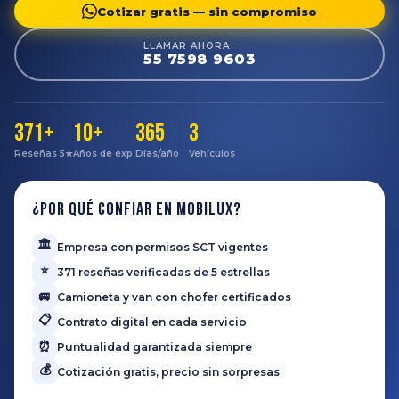
Cotizar gratis — sin compromiso
LLAMAR AHORA
55 7598 9603
371+
10+
365
3
Reseñas 5★
Años de exp.
Días/año
Vehículos
¿Por qué confiar en Mobilux?
🏛️
Empresa con permisos SCT vigentes
⭐
371 reseñas verificadas de 5 estrellas
🚐
Camioneta y van con chofer certificados
📋
Contrato digital en cada servicio
⏰
Puntualidad garantizada siempre
💰
Cotización gratis, precio sin sorpresas