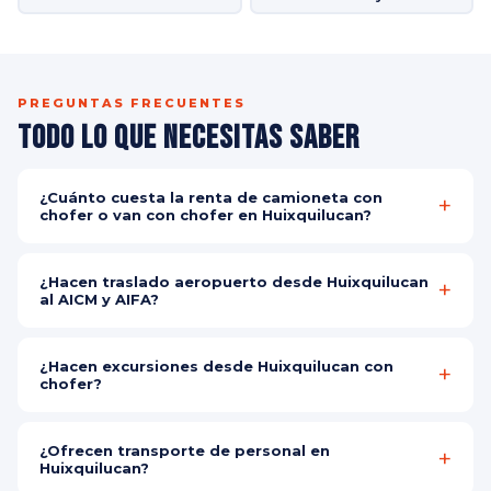
PREGUNTAS FRECUENTES
Todo lo que Necesitas Saber
¿Cuánto cuesta la renta de camioneta con
chofer o van con chofer en Huixquilucan?
El costo depende del vehículo, destino y número de pasajeros.
Contáctanos por WhatsApp para tu cotización personalizada y
¿Hacen traslado aeropuerto desde Huixquilucan
gratuita en minutos, sin ningún compromiso.
al AICM y AIFA?
Sí, realizamos traslado aeropuerto desde Huixquilucan al
Aeropuerto Internacional de la Ciudad de México (AICM) y al
¿Hacen excursiones desde Huixquilucan con
Aeropuerto Internacional Felipe Ángeles (AIFA) los 365 días del
chofer?
año a cualquier hora.
Sí, organizamos excursiones desde Huixquilucan con chofer a
Teotihuacán, Valle de Bravo, Tepoztlán, Taxco, Puebla,
¿Ofrecen transporte de personal en
Cuernavaca, Querétaro y más. Con camioneta o van con chofer
Huixquilucan?
según el tamaño de tu grupo.