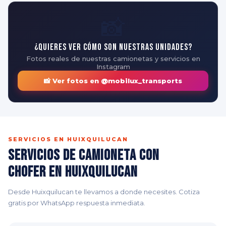
📸
¿Quieres ver cómo son nuestras unidades?
Fotos reales de nuestras camionetas y servicios en
Instagram
📸 Ver fotos en @mobilux_transports
SERVICIOS EN HUIXQUILUCAN
Servicios de Camioneta con
Chofer en Huixquilucan
Desde Huixquilucan te llevamos a donde necesites. Cotiza
gratis por WhatsApp respuesta inmediata.