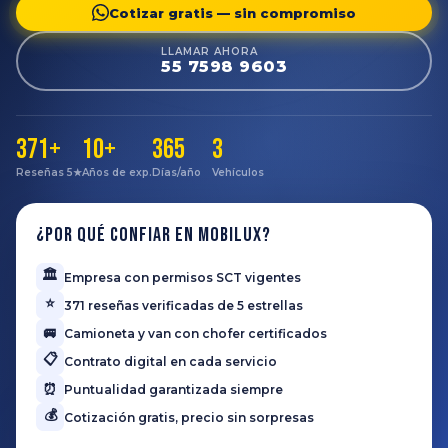
Cotizar gratis — sin compromiso
LLAMAR AHORA
55 7598 9603
371+
10+
365
3
Reseñas 5★
Años de exp.
Días/año
Vehículos
¿Por qué confiar en Mobilux?
🏛️
Empresa con permisos SCT vigentes
⭐
371 reseñas verificadas de 5 estrellas
🚐
Camioneta y van con chofer certificados
📋
Contrato digital en cada servicio
⏰
Puntualidad garantizada siempre
💰
Cotización gratis, precio sin sorpresas