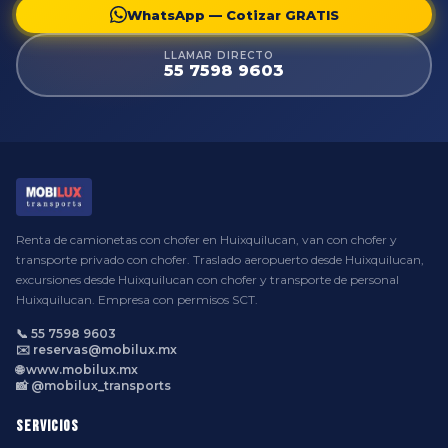
WhatsApp — Cotizar GRATIS
LLAMAR DIRECTO
55 7598 9603
Renta de camionetas con chofer en Huixquilucan, van con chofer y
transporte privado con chofer. Traslado aeropuerto desde Huixquilucan,
excursiones desde Huixquilucan con chofer y transporte de personal
Huixquilucan. Empresa con permisos SCT.
📞 55 7598 9603
✉️ reservas@mobilux.mx
🌐 www.mobilux.mx
📸 @mobilux_transports
Servicios