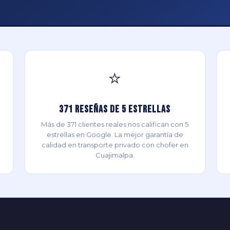
⭐
371 Reseñas de 5 Estrellas
Más de 371 clientes reales nos califican con 5
estrellas en Google. La mejor garantía de
calidad en transporte privado con chofer en
Cuajimalpa.