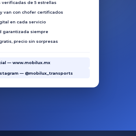
 verificadas de 5 estrellas
 van con chofer certificados
gital en cada servicio
d garantizada siempre
gratis, precio sin sorpresas
ficial — www.mobilux.mx
Instagram — @mobilux_transports