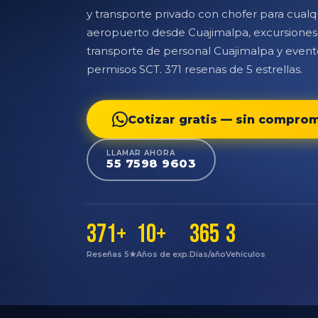
y transporte privado con chofer para cualqu
aeropuerto desde Cuajimalpa, excursiones
transporte de personal Cuajimalpa y even
permisos SCT. 371 resenas de 5 estrellas.
Cotizar gratis — sin compro
LLAMAR AHORA
55 7598 9603
371+
10+
365
3
Reseñas 5★
Años de exp.
Días/año
Vehículos