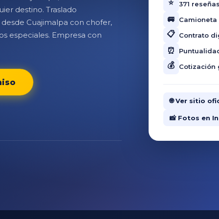
⭐
371 reseñas
ier destino. Traslado
🚐
Camioneta y
 desde Cuajimalpa con chofer,
📋
tos especiales. Empresa con
Contrato di
⏰
Puntualida
💰
Cotización 
miso
🌐 Ver sitio o
📸 Fotos en 