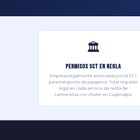
🏛️
Permisos SCT en Regla
Empresa legalmente autorizada por la SCT
para transporte de pasajeros. Total respaldo
legal en cada servicio de renta de
camionetas con chofer en Cuajimalpa.