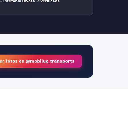
— Estefania Olvera ✅ Verificada
Ver fotos en @mobilux_transports