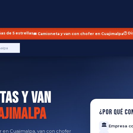
ñas de 5 estrellas
🕐 D
🚐 Camioneta y van con chofer en Cuajimalpa
malpa
tas y Van
ajimalpa
¿Por qué co
🏛️
Empresa co
r en Cuajimalpa, van con chofer