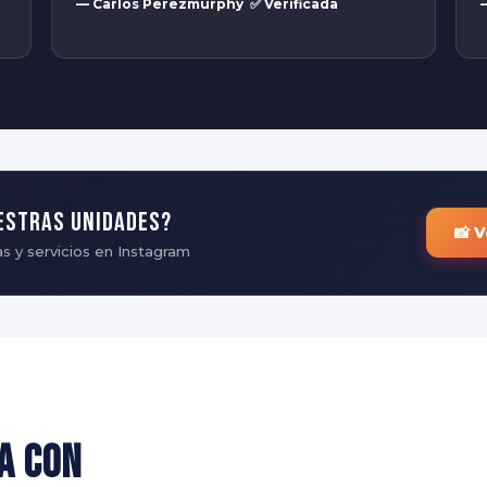
— Carlos Perezmurphy ✅ Verificada
estras unidades?
📸 
s y servicios en Instagram
a con