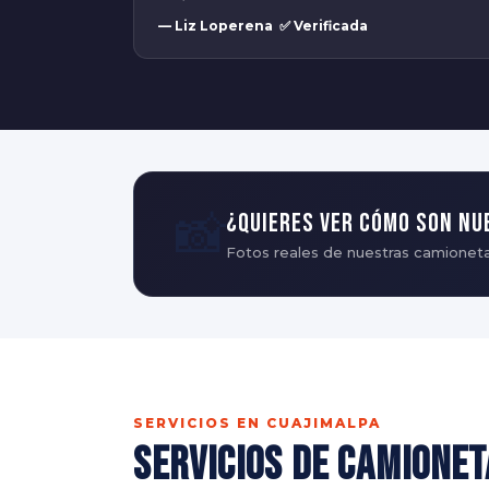
— Liz Loperena ✅ Verificada
📸
¿Quieres ver cómo son nu
Fotos reales de nuestras camioneta
SERVICIOS EN CUAJIMALPA
Servicios de Camionet