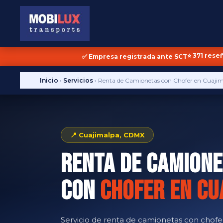
⭐ 371 rese
✅ Empresa registrada ante SCT
Inicio
›
Servicios
›
Renta de Camionetas con Chofer en Cuaji
📍 Cuajimalpa, CDMX
Renta de Camione
con
Chofer en Cu
Servicio de renta de camionetas con chofe