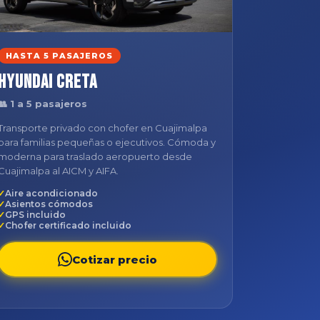
HASTA 5 PASAJEROS
Hyundai Creta
👥 1 a 5 pasajeros
Transporte privado con chofer en Cuajimalpa
para familias pequeñas o ejecutivos. Cómoda y
moderna para traslado aeropuerto desde
Cuajimalpa al AICM y AIFA.
Aire acondicionado
Asientos cómodos
GPS incluido
Chofer certificado incluido
Cotizar precio