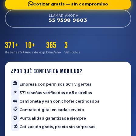
Cotizar gratis — sin compromiso
LLAMAR AHORA
55 7598 9603
371+
10+
365
3
Reseñas 5★
Años de exp.
Días/año
Vehículos
¿Por qué confiar en Mobilux?
🏛️
Empresa con permisos SCT vigentes
⭐
371 reseñas verificadas de 5 estrellas
🚐
Camioneta y van con chofer certificados
📋
Contrato digital en cada servicio
⏰
Puntualidad garantizada siempre
💰
Cotización gratis, precio sin sorpresas