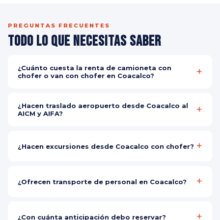
PREGUNTAS FRECUENTES
Todo lo que Necesitas Saber
¿Cuánto cuesta la renta de camioneta con
chofer o van con chofer en Coacalco?
El costo depende del vehículo, destino y número de pasajeros.
Contáctanos por WhatsApp para tu cotización personalizada y
¿Hacen traslado aeropuerto desde Coacalco al
gratuita en minutos, sin ningún compromiso.
AICM y AIFA?
Sí, realizamos traslado aeropuerto desde Coacalco al Aeropuerto
Internacional de la Ciudad de México (AICM) y al Aeropuerto
¿Hacen excursiones desde Coacalco con chofer?
Internacional Felipe Ángeles (AIFA) los 365 días del año a cualquier
hora.
Sí, organizamos excursiones desde Coacalco con chofer a
Teotihuacán, Valle de Bravo, Tepoztlán, Taxco, Puebla,
¿Ofrecen transporte de personal en Coacalco?
Cuernavaca, Querétaro y más. Con camioneta o van con chofer
según el tamaño de tu grupo.
Sí, ofrecemos transporte de personal Coacalco para empresas.
Traslado con camioneta o van con chofer a zonas industriales
¿Con cuánta anticipación debo reservar?