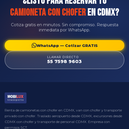
¿Listo para Reservar tu
Camioneta con Chofer
en CDMX?
Cotiza gratis en minutos. Sin compromiso. Respuesta
inmediata por WhatsApp.
WhatsApp — Cotizar GRATIS
LLAMAR DIRECTO
55 7598 9603
Renta de camionetas con chofer en CDMX, van con chofer y transporte
privado con chofer. Traslado aeropuerto desde CDMX, excursiones desde
CDMX con chofer y transporte de personal CDMX. Empresa con
permisos SCT.