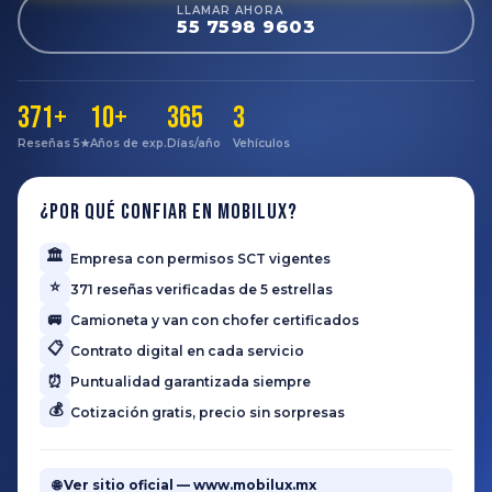
LLAMAR AHORA
55 7598 9603
371+
10+
365
3
Reseñas 5★
Años de exp.
Días/año
Vehículos
¿Por qué confiar en Mobilux?
🏛️
Empresa con permisos SCT vigentes
⭐
371 reseñas verificadas de 5 estrellas
🚐
Camioneta y van con chofer certificados
📋
Contrato digital en cada servicio
⏰
Puntualidad garantizada siempre
💰
Cotización gratis, precio sin sorpresas
🌐 Ver sitio oficial — www.mobilux.mx