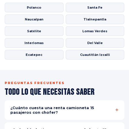
Polanco
Santa Fe
Naucalpan
Tlalnepantla
Satélite
Lomas Verdes
Interlomas
Del Valle
Ecatepec
Cuautitlán Izcalli
PREGUNTAS FRECUENTES
Todo lo que Necesitas Saber
¿Cuánto cuesta una renta camioneta 15
pasajeros con chofer?
El costo depende del vehículo, destino y número de pasajeros.
Contáctanos por WhatsApp para tu cotización personalizada y