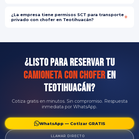
empresariales.
Recomendamos reservar con al menos 24 horas de anticipación.
Para eventos especiales y grupos grandes, sugerimos hacerlo con
¿La empresa tiene permisos SCT para transporte
más tiempo para garantizar disponibilidad del vehículo ideal.
privado con chofer en Teotihuacán?
Sí, somos empresa legalmente constituida y registrada ante la
SCT para renta de camionetas con chofer. Cada servicio incluye
contrato digital con todos los detalles del viaje.
¿Listo para Reservar tu
Camioneta con Chofer
en
Teotihuacán?
Cotiza gratis en minutos. Sin compromiso. Respuesta
inmediata por WhatsApp.
WhatsApp — Cotizar GRATIS
LLAMAR DIRECTO