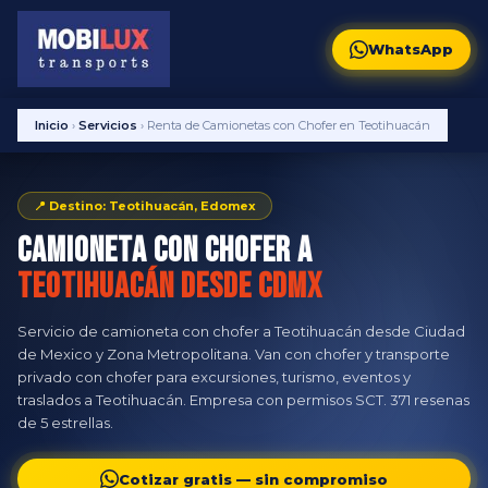
WhatsApp
Inicio
›
Servicios
›
Renta de Camionetas con Chofer en Teotihuacán
📍 Destino: Teotihuacán, Edomex
Camioneta con Chofer a
Teotihuacán desde CDMX
Servicio de camioneta con chofer a Teotihuacán desde Ciudad
de Mexico y Zona Metropolitana. Van con chofer y transporte
privado con chofer para excursiones, turismo, eventos y
traslados a Teotihuacán. Empresa con permisos SCT. 371 resenas
de 5 estrellas.
Cotizar gratis — sin compromiso