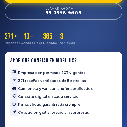
LLAMAR AHORA
55 7598 9603
371+
10+
365
3
Reseñas 5★
Años de exp.
Días/año
Vehículos
¿Por qué confiar en Mobilux?
🏛️
Empresa con permisos SCT vigentes
⭐
371 reseñas verificadas de 5 estrellas
🚐
Camioneta y van con chofer certificados
📋
Contrato digital en cada servicio
⏰
Puntualidad garantizada siempre
💰
Cotización gratis, precio sin sorpresas