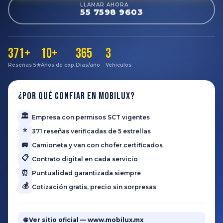
LLAMAR AHORA
55 7598 9603
371+
10+
365
3
Reseñas 5★
Años de exp.
Días/año
Vehículos
¿Por qué confiar en Mobilux?
🏛️
Empresa con permisos SCT vigentes
⭐
371 reseñas verificadas de 5 estrellas
🚐
Camioneta y van con chofer certificados
📋
Contrato digital en cada servicio
⏰
Puntualidad garantizada siempre
💰
Cotización gratis, precio sin sorpresas
🌐 Ver sitio oficial — www.mobilux.mx