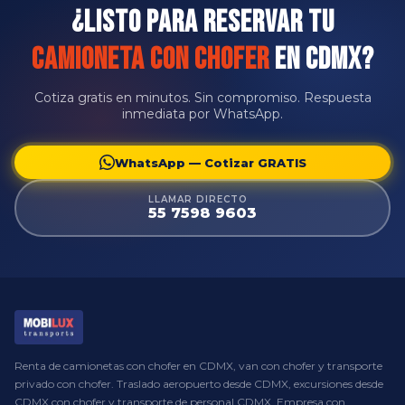
¿Listo para Reservar tu
Camioneta con Chofer
en CDMX?
Cotiza gratis en minutos. Sin compromiso. Respuesta
inmediata por WhatsApp.
WhatsApp — Cotizar GRATIS
LLAMAR DIRECTO
55 7598 9603
Renta de camionetas con chofer en CDMX, van con chofer y transporte
privado con chofer. Traslado aeropuerto desde CDMX, excursiones desde
CDMX con chofer y transporte de personal CDMX. Empresa con