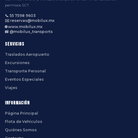
permisos SCT.
📞 55 7598 9603
✉️ reservas@mobilux.mx
🌐 www.mobilux.mx
📸 @mobilux_transports
Servicios
Traslados Aeropuerto
Excursiones
Transporte Personal
Eventos Especiales
Viajes
Información
Página Principal
Flota de Vehículos
Quiénes Somos