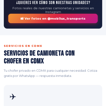
¿Quieres ver cómo son nuestras unidades?
Fotos reales de nuestras camionetas y servicios en
Instagram
📸 Ver fotos en @mobilux_transports
SERVICIOS EN CDMX
Servicios de Camioneta con
Chofer en CDMX
Tu chofer privado en CDMX para cualquier necesidad. Cotiza
gratis por WhatsApp — respuesta inmediata.
✈️